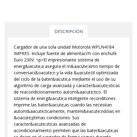
DESCRIPCIÓN
Cargador de una sola unidad Motorola WPLN4184
IMPRES. Incluye fuente de alimentaci?n con enchufe
Euro 230V. <p>El impresionante sistema de
energ&iacute;a asegura el m&aacute;ximo tiempo de
conversaci&oacute;n y la vida &uacute;til optimizada
del ciclo de la bater&iacute;a mediante el uso de su
algoritmo de carga avanzada y caracter&iacute;sticas
de reacondicionamiento autom&aacute;tico. El
sistema de energ&iacute;a inteligente reconditones
imprime las bater&iacute;as cuando las necesitan
autom&aacute;ticamente, manteni&eacute;ndolas en
&oacute;ptimas condiciones. Sus
caracter&iacute;sticas avanzadas de
acondicionamiento permiten que las bater&iacute;as
se dejen en el cargador de forma segura durante