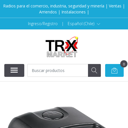
Radios para el comercio, industria, seguridad y minería | Ventas |
Arriendos | Instalaciones |
Ingreso/Registro
|
Español (Chile)
0
AGOTADO