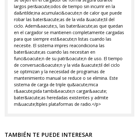
largos per&iacute;odos de tiempo sin incurrir en la
da&ntilde;ina acumulaci&oacute;n de calor que puede
robar las bater&iacute;as de la vida &uacute;til del
ciclo. Adem&aacute;s, las bater&iacute;as que quedan
en el cargador se mantienen completamente cargadas
para que siempre est&eacute;n listas cuando las
necesite. El sistema impres reacondiciona las
bater&iacute;as cuando las necesitan en
funci&oacute;n de su patr&oacute;n de uso. El tiempo
de conversaci&oacute;n y la vida &uacute;til del ciclo
se optimizan y la necesidad de programas de
mantenimiento manual se reduce o se elimina. Este
sistema de carga de triple qu&iacute;mica
r&aacute;pida tambi&eacute;n cargar&aacute;
bater&iacute;as heredadas existentes y admite
m&uacute;ltiples plataformas de radio.</p>
TAMBIÉN TE PUEDE INTERESAR