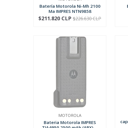
Batería Motorola Ni-Mh 2100
Ma IMPRES NTN9858
$211.820 CLP
$226.630 CLP
-
+
-
MOTOROLA
cap
Bateria Motorola IMPRES
TIA4950 2500 mAh (APX) ...