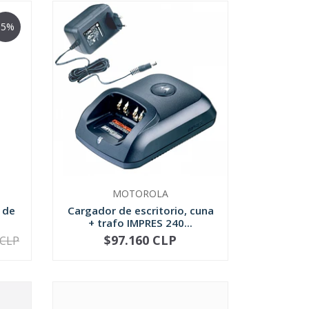
-5%
MOTOROLA
 de
Cargador de escritorio, cuna
+ trafo IMPRES 240...
$97.160 CLP
 CLP
-
+