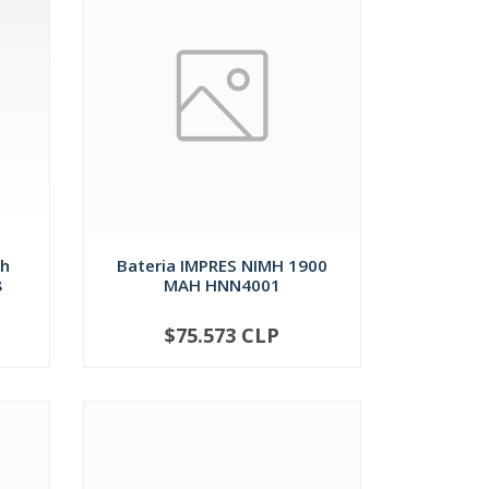
Ah
Bateria IMPRES NIMH 1900
8
MAH HNN4001
$75.573 CLP
AGOTADO