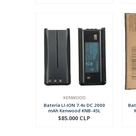
KENWOOD
Baterí­a LI-ION 7.4v DC 2000
Bat
mAh Kenwood KNB-45L
$85.000 CLP
-
+
-