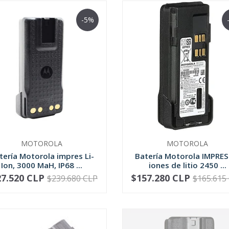
-5%
MOTOROLA
MOTOROLA
tería Motorola impres Li-
Batería Motorola IMPRES
Ion, 3000 MaH, IP68 ...
iones de litio 2450 ...
27.520 CLP
$157.280 CLP
$239.680 CLP
$165.615
+
-
+