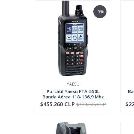
-5%
YAESU
Portátil Yaesu FTA-550L
Ba
Banda Aérea 118-136,9 Mhz
$455.260 CLP
$2
$479.385 CLP
-
+
-