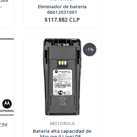
1500
.
Eliminador de batería
66012031001
$117.882 CLP
NO DISPONIBLE
-1%
MOTOROLA
7,5V
.
Batería alta capacidad de
litio ion (LI-Ion) DE...