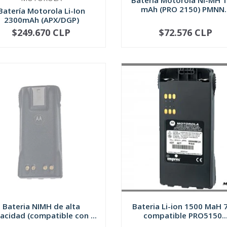
Bateria Motorola Ni-MH 
mAh (PRO 2150) PMNN..
Batería Motorola Li-Ion
2300mAh (APX/DGP)
PMNN4424
$249.670 CLP
$72.576 CLP
+
-
+
Bateria NIMH de alta
Bateria Li-ion 1500 MaH 
acidad (compatible con ...
compatible PRO5150..