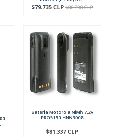
$79.735 CLP
$80.798 CLP
-
+
Bateria Motorola NiMh 7,2v
PRO5150 HNN9008
300
.
$81.337 CLP
-
+