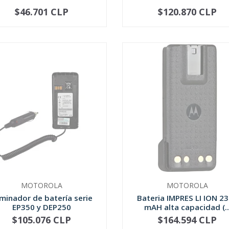
$46.701 CLP
$120.870 CLP
NO DISPONIBLE
-
+
MOTOROLA
MOTOROLA
iminador de batería serie
Bateria IMPRES LI ION 2
EP350 y DEP250
mAH alta capacidad (..
$105.076 CLP
$164.594 CLP
NO DISPONIBLE
NO DISPONIBLE