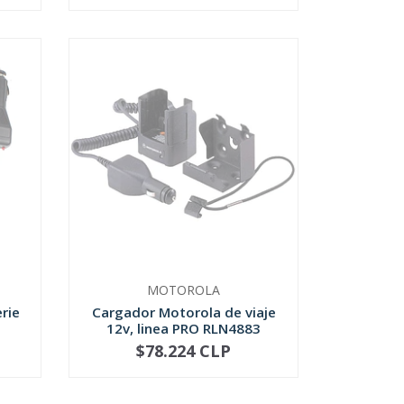
MOTOROLA
rie
Cargador Motorola de viaje
12v, linea PRO RLN4883
$78.224 CLP
NO DISPONIBLE