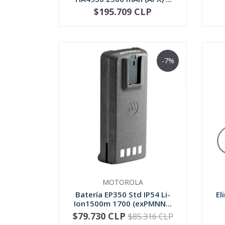
$195.709 CLP
NO DISPONIBLE
-7%
MOTOROLA
Batería EP350 Std IP54 Li-
El
Ion1500m 1700 (exPMNN...
$79.730 CLP
$85.316 CLP
-
+