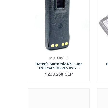
MOTOROLA
Batería Motorola R5 Li-Ion
B
3200mAh IMPRES IP67 ...
$233.250 CLP
-
+