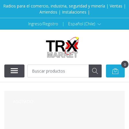
Radios para el comercio, industria, seguridad y minería | Ventas |
Arriendos | Instalaciones |
Ingreso/Registro
|
Español (Chile)
0
AGOTADO