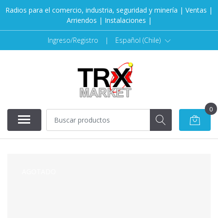
Radios para el comercio, industria, seguridad y minería | Ventas |
Arriendos | Instalaciones |
Ingreso/Registro
|
Español (Chile)
0
AGOTADO