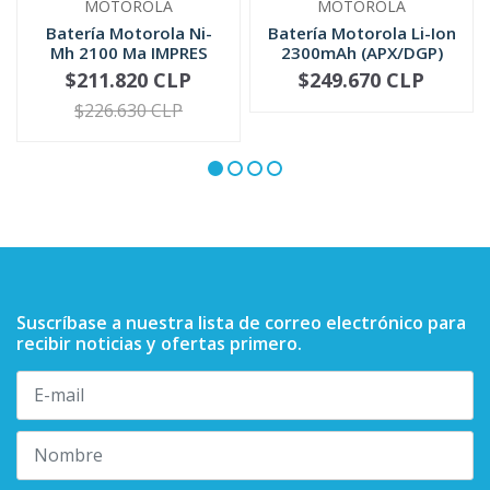
MOTOROLA
MOTOROLA
Batería Motorola Ni-
Batería Motorola Li-Ion
Mh 2100 Ma IMPRES
2300mAh (APX/DGP)
NTN9858
PMNN4424
$211.820 CLP
$249.670 CLP
-
+
-
+
$226.630 CLP
Suscríbase a nuestra lista de correo electrónico para
recibir noticias y ofertas primero.