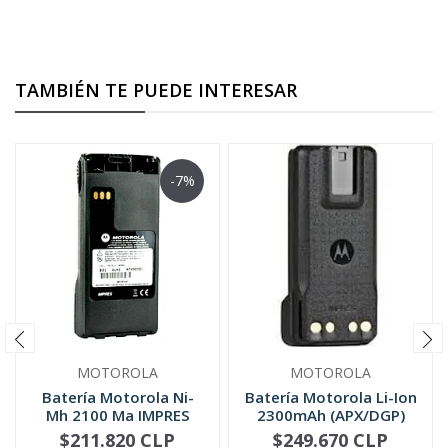
TAMBIÉN TE PUEDE INTERESAR
-7%
MOTOROLA
MOTOROLA
Batería Motorola Ni-
Batería Motorola Li-Ion
Mh 2100 Ma IMPRES
2300mAh (APX/DGP)
NTN9858
PMNN4424
$211.820 CLP
$249.670 CLP