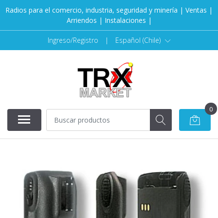
Radios para el comercio, industria, seguridad y minería | Ventas |
Arriendos | Instalaciones |
Ingreso/Registro
|
Español (Chile)
0