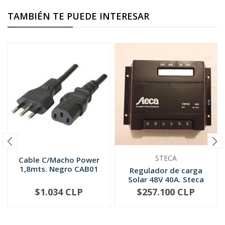
TAMBIÉN TE PUEDE INTERESAR
STECA
Cable C/Macho Power
1,8mts. Negro CAB01
Regulador de carga
Solar 48V 40A. Steca
Tarom 440
$1.034 CLP
$257.100 CLP
-
+
-
+