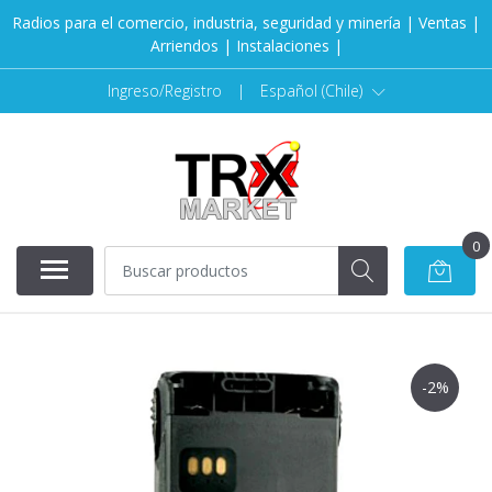
Radios para el comercio, industria, seguridad y minería | Ventas |
Arriendos | Instalaciones |
Ingreso/Registro
|
Español (Chile)
0
AGOTADO
-2%