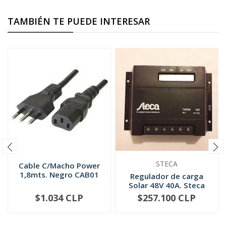
TAMBIÉN TE PUEDE INTERESAR
STECA
Cable C/Macho Power
1,8mts. Negro CAB01
Regulador de carga
Solar 48V 40A. Steca
Tarom 440
$1.034 CLP
$257.100 CLP
-
+
-
+