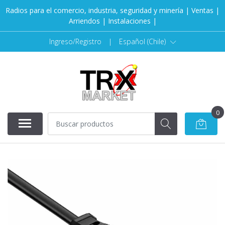
Radios para el comercio, industria, seguridad y minería | Ventas |
Arriendos | Instalaciones |
Ingreso/Registro
|
Español (Chile)
0