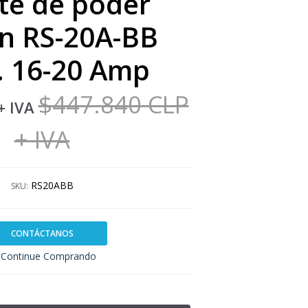
te de poder
n RS-20A-BB
. 16-20 Amp
$447.840 CLP
+ IVA
+ IVA
RS20ABB
SKU:
CONTÁCTANOS
Continue Comprando