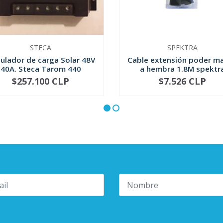
STECA
SPEKTRA
ulador de carga Solar 48V
Cable extensión poder m
40A. Steca Tarom 440
a hembra 1.8M spektr
$257.100 CLP
$7.526 CLP
+
-
+