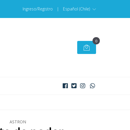
Ingreso/Registro
|
Español (Chile)
0
ASTRON