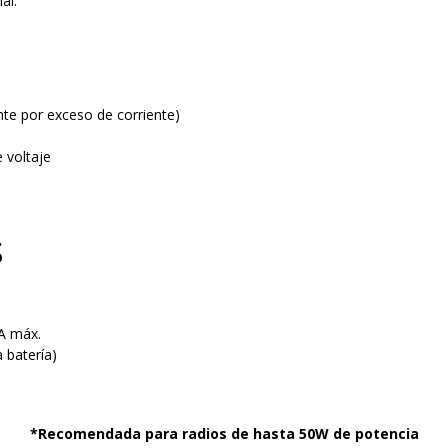
al.
nte por exceso de corriente)
 voltaje
s
 A máx.
 batería)
*Recomendada para radios de hasta 50W de potencia