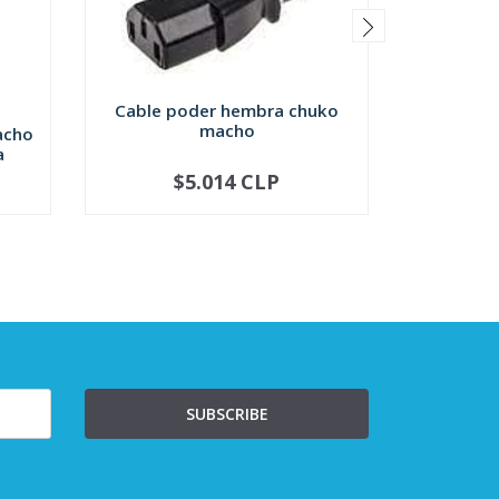
Cable poder hembra chuko
Cable 
macho
acho
a
$5.014 CLP
-
+
-
SUBSCRIBE