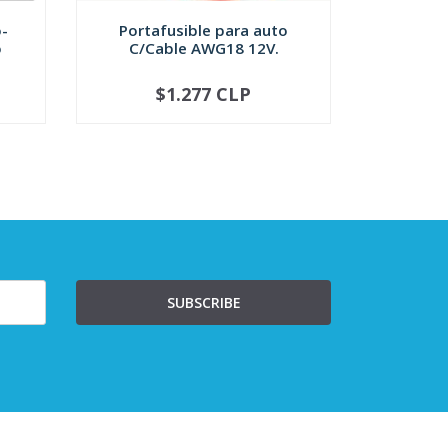
-
Portafusible para auto
Fusible 
o
C/Cable AWG18 12V.
Vario
$1.277 CLP
-
+
-
SUBSCRIBE