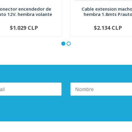
onector encendedor de
Cable extension macho
uto 12V. hembra volante
hembra 1.8mts P/aut
$1.029 CLP
$2.134 CLP
+
-
+