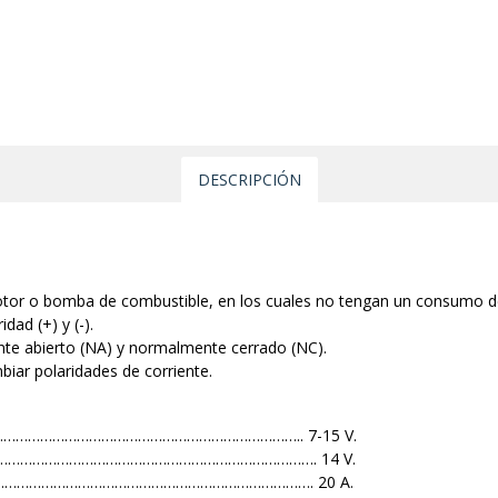
DESCRIPCIÓN
otor o bomba de combustible, en los cuales no tengan un consumo d
dad (+) y (-).
te abierto (NA) y normalmente cerrado (NC).
biar polaridades de corriente.
………………………………………………………………………….. 7-15 V.
………………………………………………………………………………. 14 V.
14V) …………………………………………………………………………. 20 A.