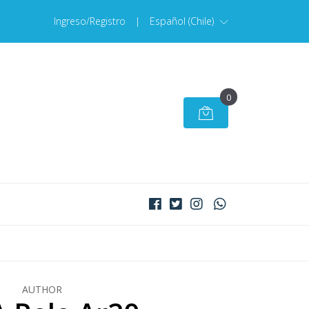
Ingreso/Registro
|
Español (Chile)
0
AUTHOR