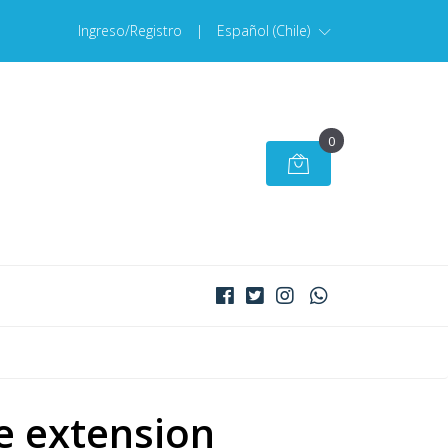
Ingreso/Registro
|
Español (Chile)
0
e extension