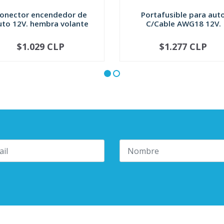
onector encendedor de
Portafusible para aut
uto 12V. hembra volante
C/Cable AWG18 12V.
$1.029 CLP
$1.277 CLP
+
-
+