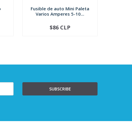
o
Fusible de auto Mini Paleta
IGLA 
Varios Amperes 5-10...
$86 CLP
$
-
+
-
SUBSCRIBE