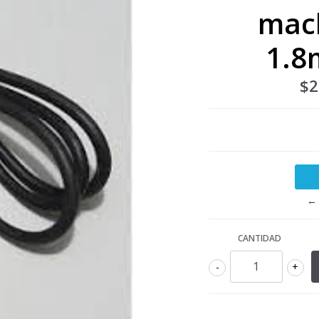
mac
1.8
$2
← 
CANTIDAD
-
+