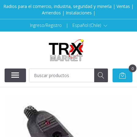
Radios para el comercio, industria, seguridad y minería | Ventas |
Arriendos | Instalaciones |
Ingreso/Registro
|
Español (Chile)
0
AGOTADO