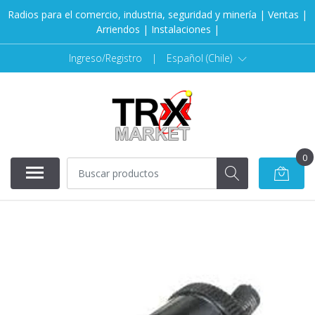
Radios para el comercio, industria, seguridad y minería | Ventas |
Arriendos | Instalaciones |
Ingreso/Registro
|
Español (Chile)
0