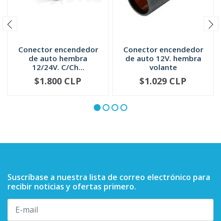
Conector encendedor
Conector encendedor
de auto hembra
de auto 12V. hembra
12/24V. C/Ch...
volante
$1.800 CLP
$1.029 CLP
-
+
-
+
Suscríbase a nuestra lista de correo electrónico para
recibir noticias y ofertas primero.