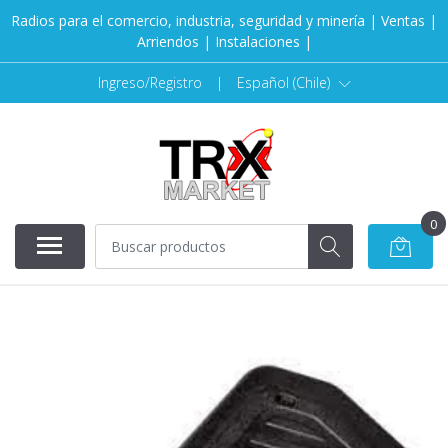
Radios para el comercio, industria, seguridad y minería | Ventas |
Arriendos | Instalaciones |
Ingreso/Registro
|
Español (Chile)
0
AGOTADO