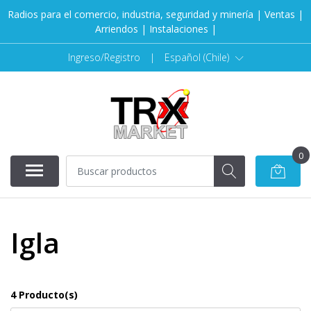
Radios para el comercio, industria, seguridad y minería | Ventas |
Arriendos | Instalaciones |
Ingreso/Registro
|
Español (Chile)
0
Igla
4 Producto(s)