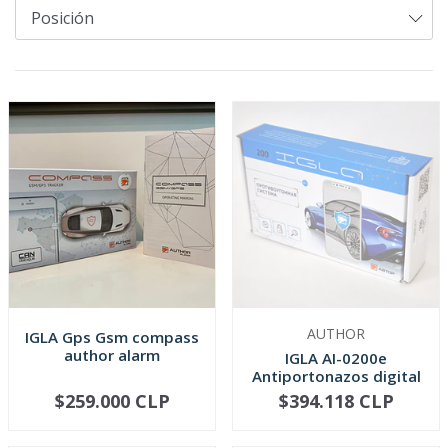
AUTHOR
IGLA Gps Gsm compass
author alarm
IGLA AI-0200e
Antiportonazos digital
desactiva...
$259.000 CLP
$394.118 CLP
AGOTADO
-
+