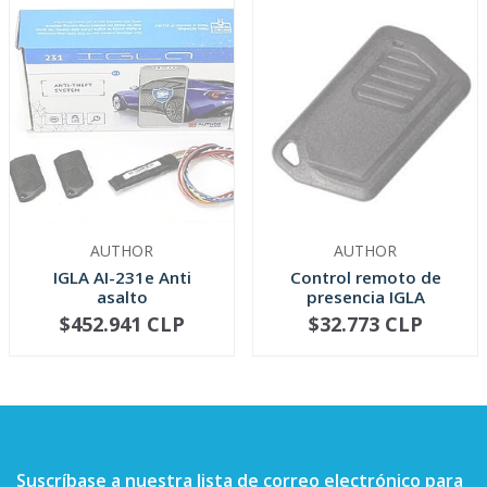
AUTHOR
AUTHOR
IGLA AI-231e Anti
Control remoto de
asalto
presencia IGLA
$452.941 CLP
$32.773 CLP
AGOTADO
AGOTADO
Suscríbase a nuestra lista de correo electrónico para