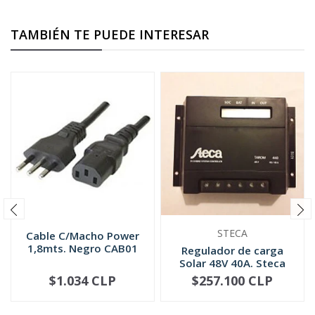
TAMBIÉN TE PUEDE INTERESAR
STECA
Cable C/Macho Power
1,8mts. Negro CAB01
Regulador de carga
Solar 48V 40A. Steca
Tarom 440
$1.034 CLP
$257.100 CLP
-
+
-
+