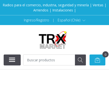
Radios para el comercio, industria, seguridad y minería | Ventas |
Arriendos | Instalaciones |
Ingreso/Registro
|
Español (Chile)
0
AGOTADO