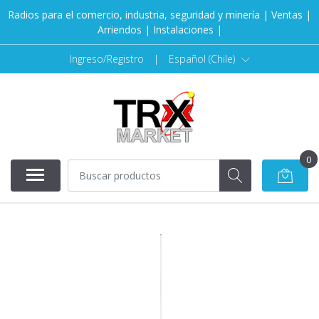
Radios para el comercio, industria, seguridad y minería | Ventas |
Arriendos | Instalaciones |
Ingreso/Registro
|
Español (Chile)
0
AGOTADO