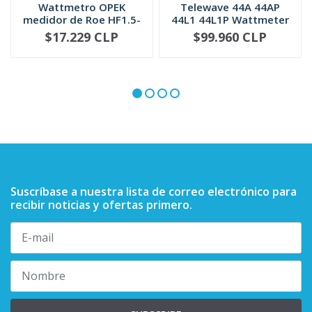
Wattmetro OPEK
Telewave 44A 44AP
medidor de Roe HF1.5-
44L1 44L1P Wattmeter
30 MHZ (SWR-2)
QC Conne...
$17.229 CLP
$99.960 CLP
NO DISPONIBLE
-
+
Suscríbase a nuestra lista de correo electrónico para
recibir noticias y ofertas primero.