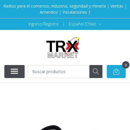
Radios para el comercio, industria, seguridad y minería | Ventas |
Arriendos | Instalaciones |
Ingreso/Registro
|
Español (Chile)
0
AGOTADO