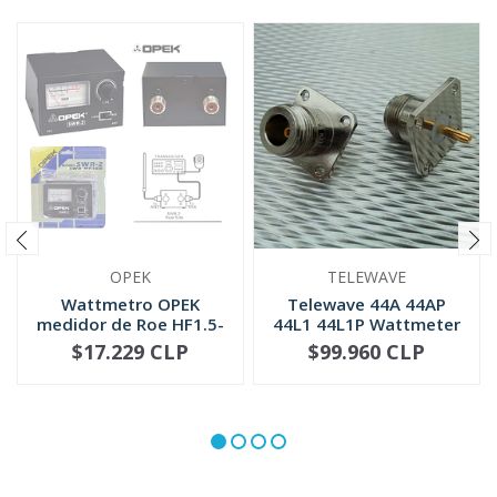
OPEK
TELEWAVE
Wattmetro OPEK
Telewave 44A 44AP
medidor de Roe HF1.5-
44L1 44L1P Wattmeter
30 MHZ (SWR-2)
QC Conne...
$17.229 CLP
$99.960 CLP
NO DISPONIBLE
-
+