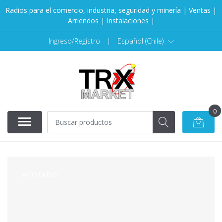
Radios para el comercio, industria, seguridad y minería | Ventas |
Arriendos | Instalaciones |
Ingreso/Registro
|
Español (Chile)
0
AGOTADO