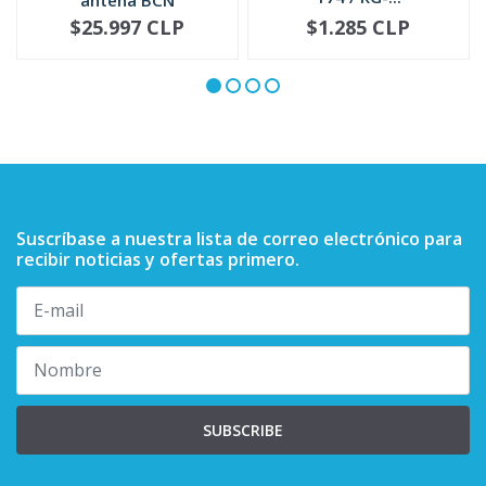
5885705M02
$25.997 CLP
$1.285 CLP
NO DISPONIBLE
-
+
Suscríbase a nuestra lista de correo electrónico para
recibir noticias y ofertas primero.
SUBSCRIBE