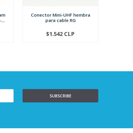
ram
Conector Mini-UHF hembra
Conector
...
para cable RG
para 
$1.542 CLP
NOT AVAILABLE
-
SUBSCRIBE