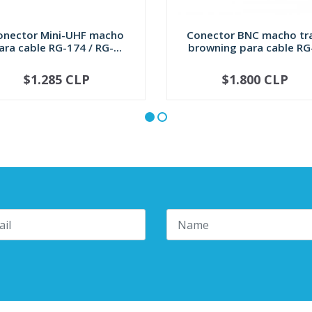
onector Mini-UHF macho
Conector BNC macho t
ara cable RG-174 / RG-...
browning para cable RG-
$1.285 CLP
$1.800 CLP
+
-
+