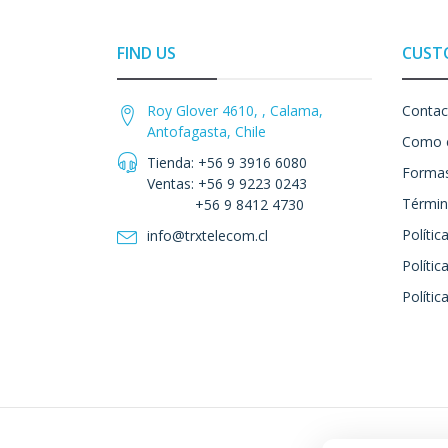
FIND US
CUST
Roy Glover 4610, , Calama,
Contac
Antofagasta, Chile
Como 
Tienda: +56 9 3916 6080
Formas
Ventas: +56 9 9223 0243
Términ
+56 9 8412 4730
Polític
info@trxtelecom.cl
Polític
Polític