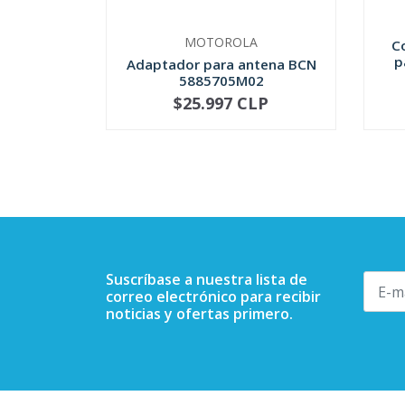
MOTOROLA
C
p
Adaptador para antena BCN
5885705M02
$25.997 CLP
NOT AVAILABLE
-
Suscríbase a nuestra lista de
correo electrónico para recibir
noticias y ofertas primero.