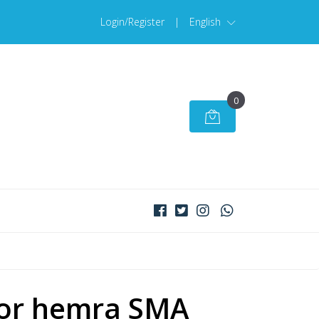
Login/Register
|
English
0
or hemra SMA