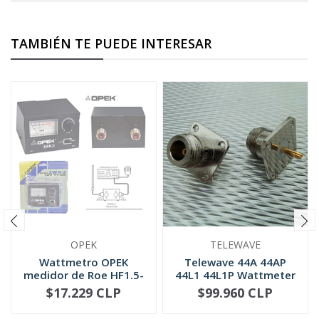
TAMBIÉN TE PUEDE INTERESAR
OPEK
TELEWAVE
Wattmetro OPEK
Telewave 44A 44AP
medidor de Roe HF1.5-
44L1 44L1P Wattmeter
30 MHZ (SWR-2)
QC Conne...
$17.229 CLP
$99.960 CLP
NO DISPONIBLE
-
+