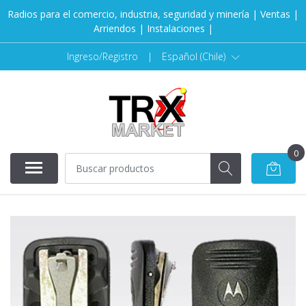
Radios para el comercio, industria, seguridad y minería | Ventas |
Arriendos | Instalaciones |
Ingreso/Registro
|
Español (Chile)
0