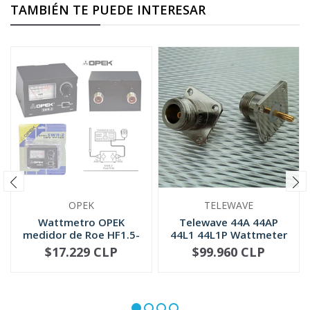
TAMBIÉN TE PUEDE INTERESAR
OPEK
TELEWAVE
Wattmetro OPEK
Telewave 44A 44AP
medidor de Roe HF1.5-
44L1 44L1P Wattmeter
30 MHZ (SWR-2)
QC Conne...
$17.229 CLP
$99.960 CLP
NO DISPONIBLE
-
+