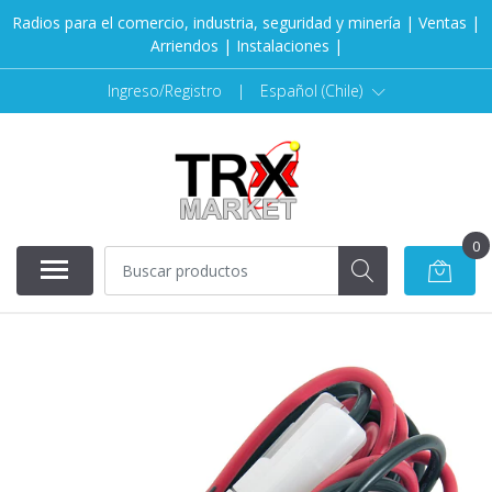
Radios para el comercio, industria, seguridad y minería | Ventas |
Arriendos | Instalaciones |
Ingreso/Registro
|
Español (Chile)
0
AGOTADO