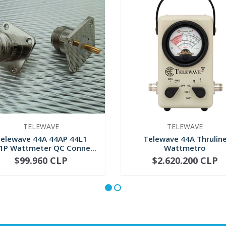
TELEWAVE
TELEWAVE
elewave 44A 44AP 44L1
Telewave 44A Thrulin
1P Wattmeter QC Conne...
Wattmetro
$99.960 CLP
$2.620.200 CLP
+
-
+