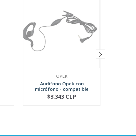
OPEK
e
Audifono Opek con
Portátil
micrófono - compatible
VHF 1
Motorola
$3.343 CLP
$860.3
NO DISPONIBLE