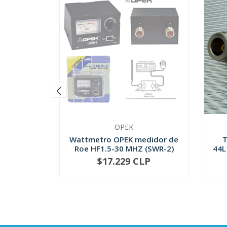
OPEK
Wattmetro OPEK medidor de
T
Roe HF1.5-30 MHZ (SWR-2)
44L
$17.229 CLP
NO DISPONIBLE
-