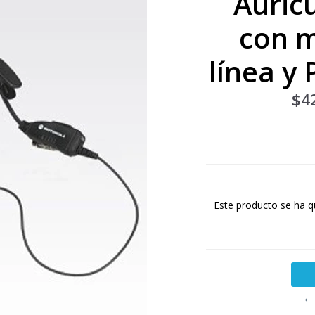
Auricu
con m
línea y
$4
Este producto se ha q
← 