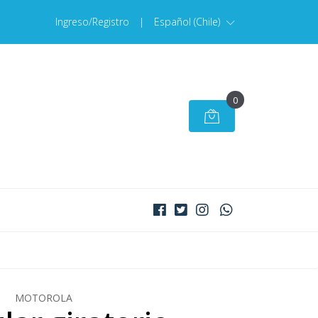
Ingreso/Registro
|
Español (Chile)
0
MOTOROLA