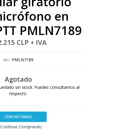
lar giratorio
icrófono en
 PTT PMLN7189
2.215 CLP
+ IVA
PMLN7189
SKU:
Agotado
uedado sin stock. Puedes consultarnos al
respecto.
CONTÁCTANOS
Continue Comprando