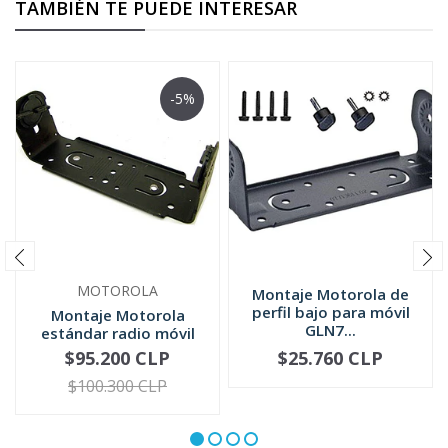
TAMBIÉN TE PUEDE INTERESAR
-5%
MOTOROLA
Montaje Motorola de
perfil bajo para móvil
Montaje Motorola
GLN7...
estándar radio móvil
HLN6861
$95.200 CLP
$25.760 CLP
-
+
-
+
$100.300 CLP