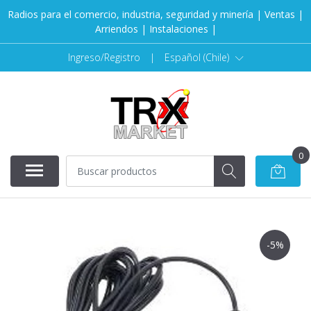
Radios para el comercio, industria, seguridad y minería | Ventas |
Arriendos | Instalaciones |
Ingreso/Registro
|
Español (Chile)
0
-5%