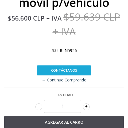
móvil p/vehículo
$59.639 CLP
$56.600 CLP
+ IVA
+ IVA
RLN5926
SKU:
CONTÁCTANOS
← Continue Comprando
CANTIDAD
-
+