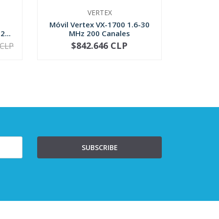
VERTEX
Móvil Vertex VX-1700 1.6-30
Base Yae
...
MHz 200 Canales
$842.646 CLP
$1
 CLP
NO DISPONIBLE
-
SUBSCRIBE