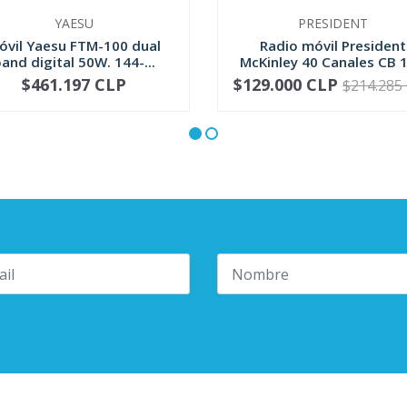
YAESU
PRESIDENT
óvil Yaesu FTM-100 dual
Radio móvil President
and digital 50W. 144-...
McKinley 40 Canales CB 12
$461.197 CLP
$129.000 CLP
$214.285
+
-
+