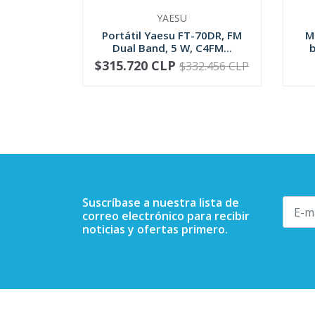
YAESU
Portátil Yaesu FT-70DR, FM
M
Dual Band, 5 W, C4FM...
b
$315.720 CLP
$332.456 CLP
-
+
-
Suscríbase a nuestra lista de
correo electrónico para recibir
noticias y ofertas primero.