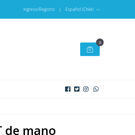
Ingreso/Registro
|
Español (Chile)
0
T de mano