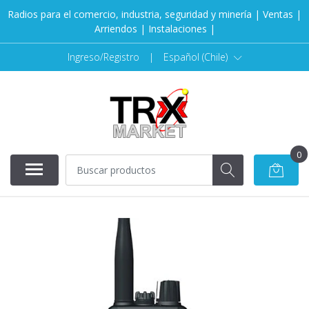
Radios para el comercio, industria, seguridad y minería | Ventas |
Arriendos | Instalaciones |
Ingreso/Registro
|
Español (Chile)
0