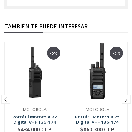
TAMBIÉN TE PUEDE INTERESAR
-5%
-5%
MOTOROLA
MOTOROLA
Portátil Motorola R2
Portátil Motorola R5
Digital VHF 136-174
Digital VHF 136-174
MHz UH...
MHz | ...
$434.000 CLP
$860.300 CLP
VER OPCIONES
VER OPCIONES