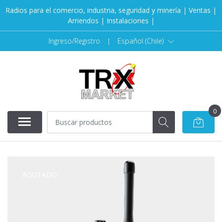
Radios para el comercio, industria, seguridad y minería | Ventas |
Arriendos | Instalaciones |
Ingreso/Registro
|
Español (Chile)
0
AGOTADO