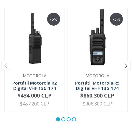
-5%
-5%
MOTOROLA
MOTOROLA
Portátil Motorola R2
Portátil Motorola R5
Digital VHF 136-174
Digital VHF 136-174
MHz UH...
MHz | ...
$434.000 CLP
$860.300 CLP
VER OPCIONES
VER OPCIONES
$457.200 CLP
$906.300 CLP