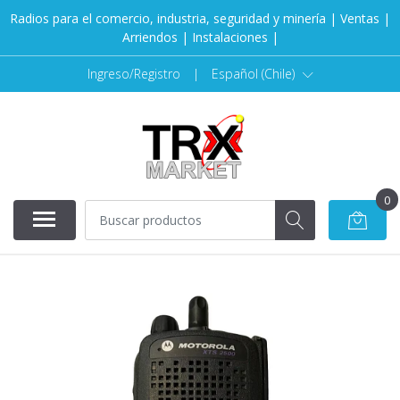
Radios para el comercio, industria, seguridad y minería | Ventas |
Arriendos | Instalaciones |
Ingreso/Registro
|
Español (Chile)
0