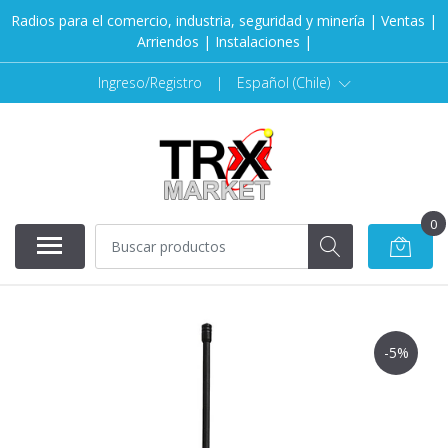
Radios para el comercio, industria, seguridad y minería | Ventas |
Arriendos | Instalaciones |
Ingreso/Registro
|
Español (Chile)
0
-5%