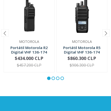
MOTOROLA
MOTOROLA
Portátil Motorola R2
Portátil Motorola R5
Digital VHF 136-174
Digital VHF 136-174
MHz UH...
MHz | ...
$434.000 CLP
$860.300 CLP
VER OPCIONES
VER OPCIONES
$457.200 CLP
$906.300 CLP