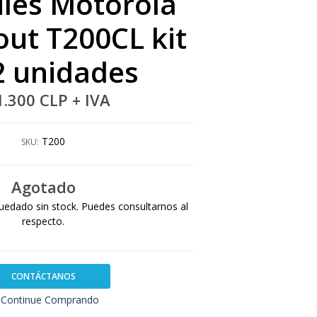
iles Motorola
out T200CL kit
2 unidades
1.300 CLP
+ IVA
T200
SKU:
Agotado
uedado sin stock. Puedes consultarnos al
respecto.
CONTÁCTANOS
Continue Comprando