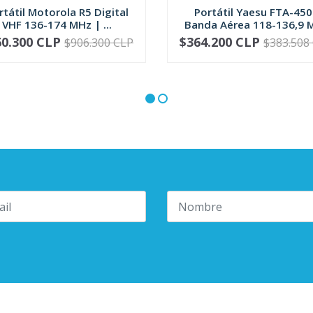
rtátil Motorola R5 Digital
Portátil Yaesu FTA-450
VHF 136-174 MHz | ...
Banda Aérea 118-136,9 
60.300 CLP
$364.200 CLP
$906.300 CLP
$383.508
VER OPCIONES
-
+