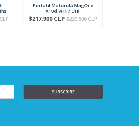
L
Portátil Motorola MagOne
Portátil
Mhz
X10d VHF / UHF
DMR,
$217.900 CLP
$
 CLP
$229.600 CLP
VER OPCIONES
-
SUBSCRIBE