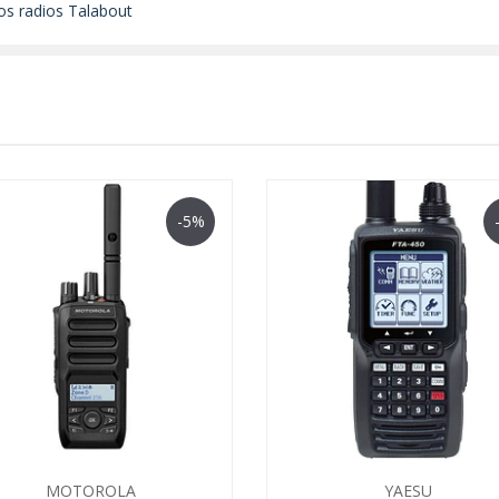
os radios Talabout
-5%
MOTOROLA
YAESU