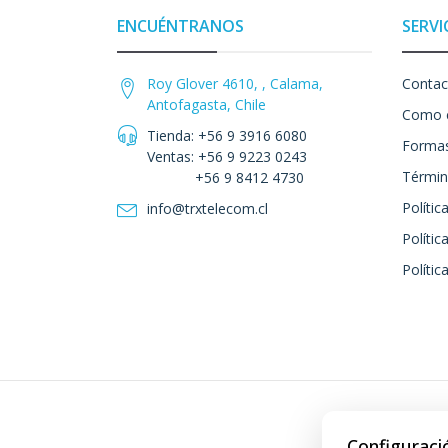
ENCUÉNTRANOS
SERVI
Roy Glover 4610, , Calama,
Contac
Antofagasta, Chile
Como 
Tienda: +56 9 3916 6080
Formas
Ventas: +56 9 9223 0243
Términ
+56 9 8412 4730
Polític
info@trxtelecom.cl
Polític
Polític
Configuraci