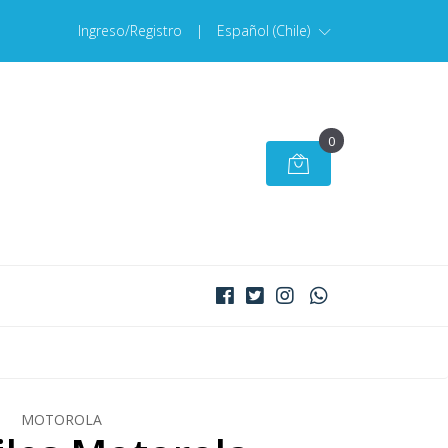
Ingreso/Registro
|
Español (Chile)
0
MOTOROLA