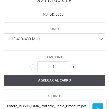
$211.100 CLP
BD-506uhf
SKU:
BANDA
CANTIDAD
-
+
ARCHIVOS
Hytera_BD506_DMR_Portable_Radio_Brochure.pdf