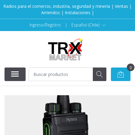
Radios para el comercio, industria, seguridad y minería | Ventas |
Arriendos | Instalaciones |
Ingreso/Registro
|
Español (Chile)
0