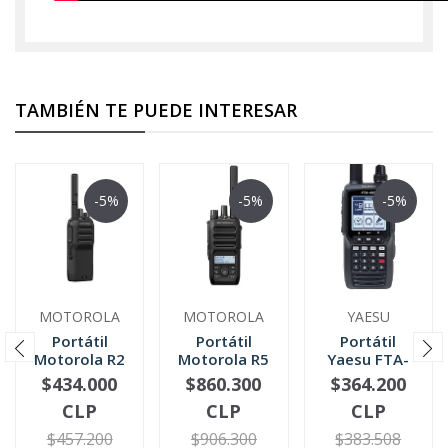
TAMBIÉN TE PUEDE INTERESAR
-5%
-5%
-5%
MOTOROLA
MOTOROLA
YAESU
Portátil
Portátil
Portátil
Motorola R2
Motorola R5
Yaesu FTA-
Digital VHF
Digital VHF
450L Banda
$434.000
$860.300
$364.200
VER OPCIONES
VER OPCIONES
-
+
136-174 MHz
136-174 MHz
Aérea 118-
CLP
CLP
CLP
UH...
| ...
136,9 Mhz
$457.200
$906.300
$383.508