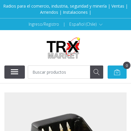
Radios para el comercio, industria, seguridad y minería | Ventas |
Arriendos | Instalaciones |
Ingreso/Registro
|
Español (Chile)
0