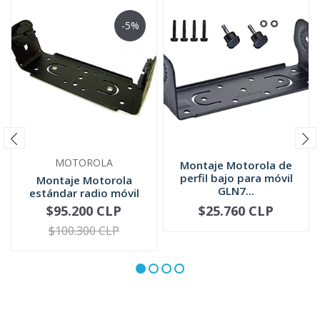
-5%
MOTOROLA
Montaje Motorola de
perfil bajo para móvil
Montaje Motorola
GLN7...
estándar radio móvil
HLN6861
$95.200 CLP
$25.760 CLP
-
+
-
+
$100.300 CLP