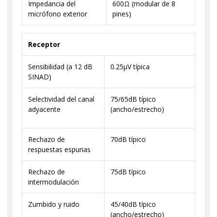
Impedancia del
600Ω (modular de 8
micrófono exterior
pines)
Receptor
Sensibilidad (a 12 dB
0.25μV típica
SINAD)
Selectividad del canal
75/65dB típico
adyacente
(ancho/estrecho)
Rechazo de
70dB típico
respuestas espurias
Rechazo de
75dB típico
intermodulación
Zumbido y ruido
45/40dB típico
(ancho/estrecho)