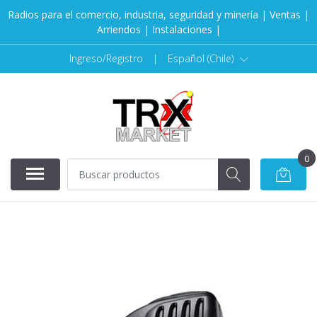
Radios para el comercio, industria, seguridad y minería | Ventas |
Arriendos | Instalaciones |
Ingreso/Registro
|
Español (Chile)
0
AGOTADO