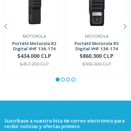
MOTOROLA
MOTOROLA
Portátil Motorola R2
Portátil Motorola R5
Digital VHF 136-174
Digital VHF 136-174
MHz UH...
MHz | ...
$434.000 CLP
$860.300 CLP
VER OPCIONES
VER OPCIONES
$457.200 CLP
$906.300 CLP
Suscríbase a nuestra lista de correo electrónico para
recibir noticias y ofertas primero.