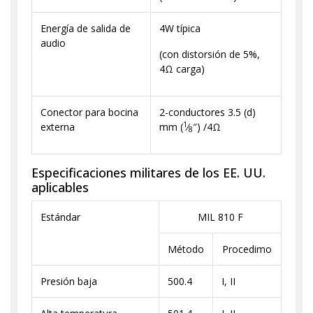
Energía de salida de
4W típica
audio
(con distorsión de 5%,
4Ω carga)
Conector para bocina
2-conductores 3.5 (d)
1
externa
mm (
⁄
″) /4Ω
8
Especificaciones militares de los EE. UU.
aplicables
Estándar
MIL 810 F
Método
Procedimo
Presión baja
500.4
I, II