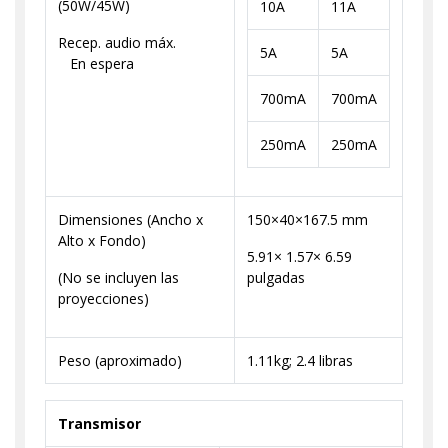
(50W/45W)
10A
11A
Recep. audio máx.
5A
5A
En espera
700mA
700mA
250mA
250mA
Dimensiones (Ancho x
150×40×167.5 mm
Alto x Fondo)
5.91× 1.57× 6.59
(No se incluyen las
pulgadas
proyecciones)
Peso (aproximado)
1.11kg; 2.4 libras
Transmisor