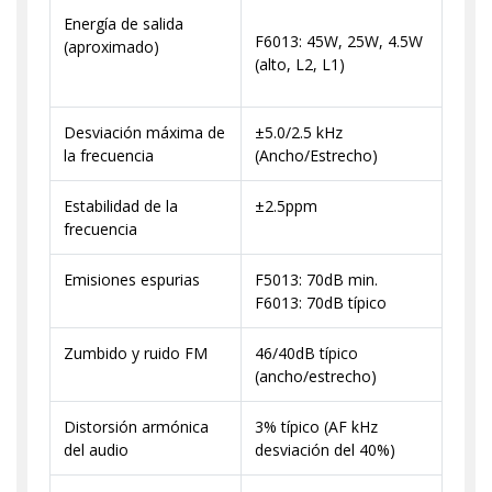
Energía de salida
F6013: 45W, 25W, 4.5W
(aproximado)
(alto, L2, L1)
Desviación máxima de
±5.0/2.5 kHz
la frecuencia
(Ancho/Estrecho)
Estabilidad de la
±2.5ppm
frecuencia
Emisiones espurias
F5013: 70dB min.
F6013: 70dB típico
Zumbido y ruido FM
46/40dB típico
(ancho/estrecho)
Distorsión armónica
3% típico (AF kHz
del audio
desviación del 40%)