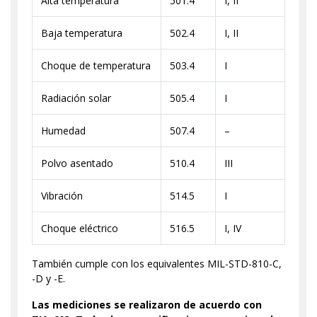
Alta temperatura
501.4
I, II
Baja temperatura
502.4
I, II
Choque de temperatura
503.4
I
Radiación solar
505.4
I
Humedad
507.4
–
Polvo asentado
510.4
III
Vibración
514.5
I
Choque eléctrico
516.5
I, IV
También cumple con los equivalentes MIL-STD-810-C,
-D y -E.
Las mediciones se realizaron de acuerdo con