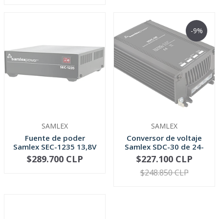
-9%
SAMLEX
SAMLEX
Fuente de poder
Conversor de voltaje
Samlex SEC-1235 13,8V
Samlex SDC-30 de 24-
30Amp, en...
12V 30...
$289.700 CLP
$227.100 CLP
AGOTADO
AGOTADO
$248.850 CLP