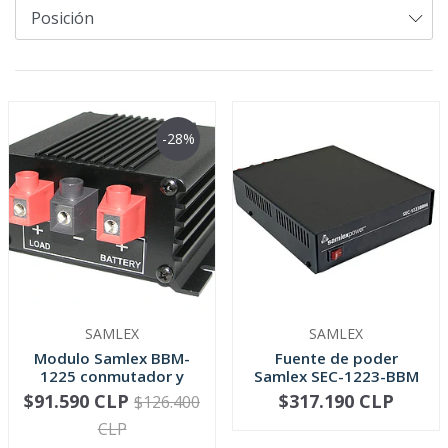
-28%
SAMLEX
SAMLEX
Modulo Samlex BBM-
Fuente de poder
1225 conmutador y
Samlex SEC-1223-BBM
cargador de...
13,8V 23Amp...
$91.590 CLP
$317.190 CLP
$126.400
-
+
-
+
CLP