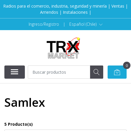
Radios para el comercio, industria, seguridad y minería | Ventas |
Arriendos | Instalaciones |
Ingreso/Registro
|
Español (Chile)
0
Samlex
5 Producto(s)