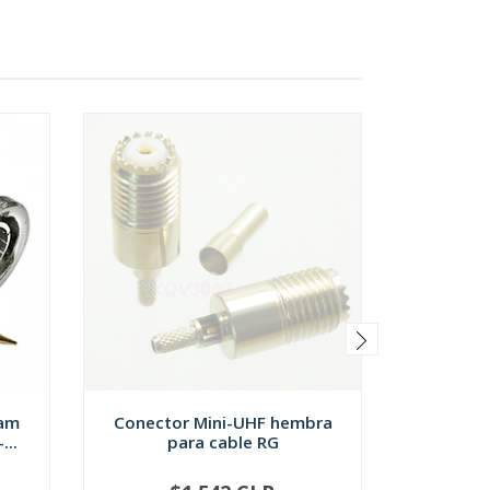
ram
Conector Mini-UHF hembra
Conector
...
para cable RG
para 