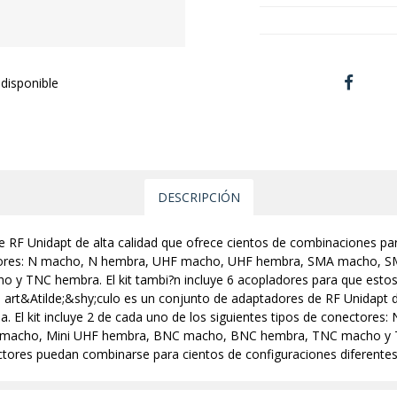
disponible
DESCRIPCIÓN
e RF Unidapt de alta calidad que ofrece cientos de combinaciones para
ectores: N macho, N hembra, UHF macho, UHF hembra, SMA macho, 
 TNC hembra. El kit tambi?n incluye 6 acopladores para que esto
e art&Atilde;&shy;culo es un conjunto de adaptadores de RF Unidapt d
. El kit incluye 2 de cada uno de los siguientes tipos de conector
acho, Mini UHF hembra, BNC macho, BNC hembra, TNC macho y TNC
ctores puedan combinarse para cientos de configuraciones diferente