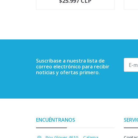
$25.997 CLP
NO DISPONIBLE
-
Suscríbase a nuestra lista de
correo electrónico para recibir
noticias y ofertas primero.
ENCUÉNTRANOS
SERVI
Roy Glover 4610, , Calama,
Contac