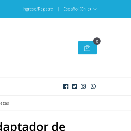
Ingreso/Registro
|
Español (Chile)
0
iezas
daptador de