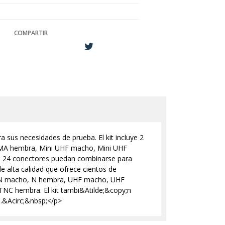
COMPARTIR
 sus necesidades de prueba. El kit incluye 2
SMA hembra, Mini UHF macho, Mini UHF
s 24 conectores puedan combinarse para
e alta calidad que ofrece cientos de
es: N macho, N hembra, UHF macho, UHF
 hembra. El kit tambi&Atilde;&copy;n
s.&Acirc;&nbsp;</p>