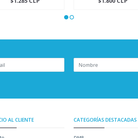
$1.285 CLP
$1.800 CLP
+
-
+
CIO AL CLIENTE
CATEGORÍAS DESTACADAS
to
DMR