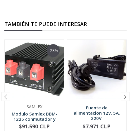
TAMBIÉN TE PUEDE INTERESAR
-28%
SAMLEX
Fuente de
alimentacion 12V. 5A.
Modulo Samlex BBM-
220V.
1225 conmutador y
cargador de...
$91.590 CLP
$7.971 CLP
-
+
-
+