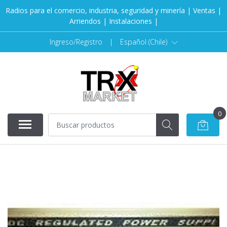
Radios para el comercio, industria, seguridad y minería | Ventas |
Arriendos | Instalaciones |
Ingreso/Registro
|
Español (Chile)
0
AGOTADO