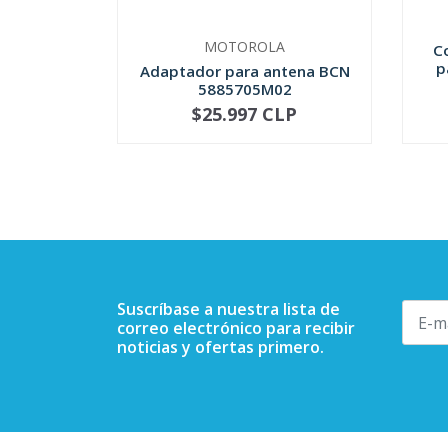
MOTOROLA
C
p
Adaptador para antena BCN
5885705M02
$25.997 CLP
NO DISPONIBLE
-
Suscríbase a nuestra lista de
correo electrónico para recibir
noticias y ofertas primero.