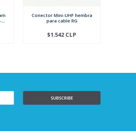
ram
Conector Mini-UHF hembra
Conector
...
para cable RG
para 
$1.542 CLP
NO DISPONIBLE
-
SUBSCRIBE