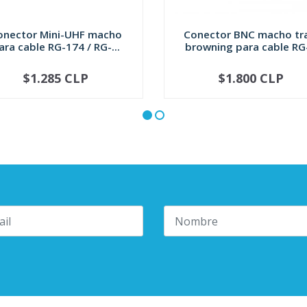
onector Mini-UHF macho
Conector BNC macho t
ara cable RG-174 / RG-...
browning para cable RG-
$1.285 CLP
$1.800 CLP
+
-
+