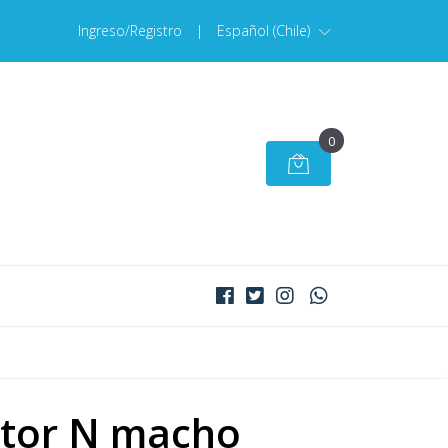
Ingreso/Registro
|
Español (Chile)
0
tor N macho