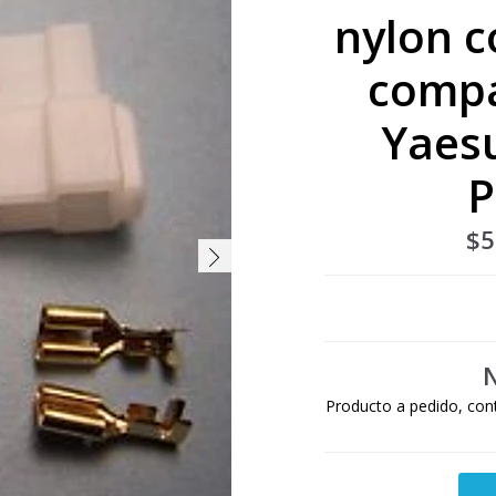
nylon c
compa
Yaes
P
$5
N
Producto a pedido, con