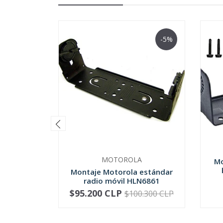
-5%
MOTOROLA
Mo
Montaje Motorola estándar
radio móvil HLN6861
$95.200 CLP
$100.300 CLP
-
+
-