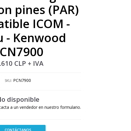
on pines (PAR)
tible ICOM -
u - Kenwood
CN7900
.610 CLP
+ IVA
PCN7900
SKU:
o disponible
tacta a un vendedor en nuestro formulario.
CONTÁCTANOS