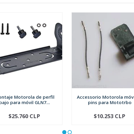
ntaje Motorola de perfil
Accessorio Motorola móvi
bajo para móvil GLN7...
pins para Mototrbo
$25.760 CLP
$10.253 CLP
+
-
+