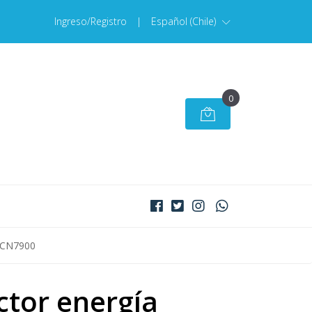
Ingreso/Registro
|
Español (Chile)
0
 PCN7900
tor energía