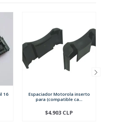
l 16
Espaciador Motorola inserto
para (compatible ca...
Motorol
p/cone
$4.903 CLP
$9.53
-
+
-