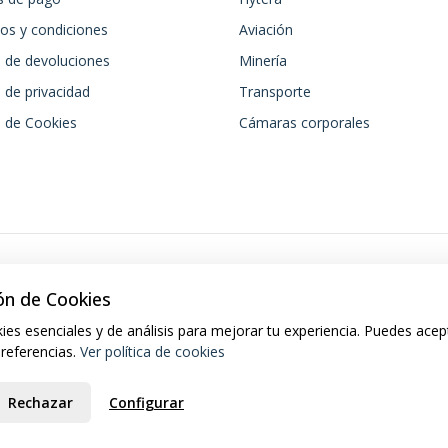
os y condiciones
Aviación
a de devoluciones
Minería
a de privacidad
Transporte
a de Cookies
Cámaras corporales
ón de Cookies
ies esenciales y de análisis para mejorar tu experiencia. Puedes acep
preferencias.
Ver política de cookies
Rechazar
Configurar
6 TRX Market. Todos los derechos reservados.
Desarrollado por Jump