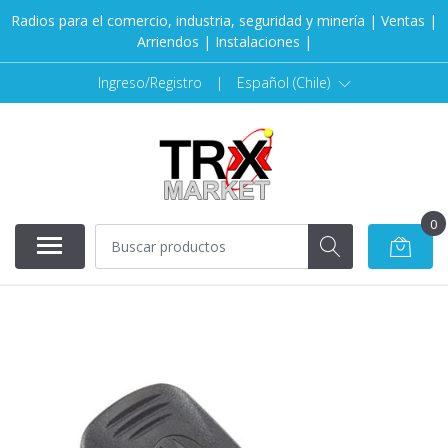
Radios para el comercio, industria, seguridad y minería | Ventas |
Arriendos | Instalaciones |
Ingreso/Registro
|
Español (Chile)
0