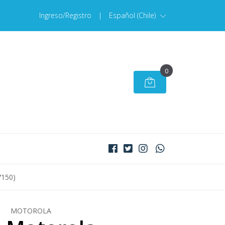
Ingreso/Registro
|
Español (Chile)
0
7150)
MOTOROLA