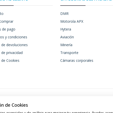
to
DMR
comprar
Motorola APX
 de pago
Hytera
os y condiciones
Aviación
a de devoluciones
Minería
a de privacidad
Transporte
a de Cookies
Cámaras corporales
ón de Cookies
ies esenciales y de análisis para mejorar tu experiencia. Puedes acep