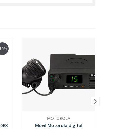
10%
MOTOROLA
50EX
Móvil Motorola digital
Pórtatil