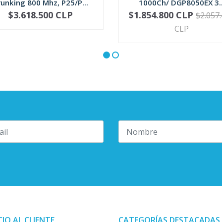
unking 800 Mhz, P25/P...
1000Ch/ DGP8050EX 3..
$3.618.500 CLP
$1.854.800 CLP
$2.057
VER OPCIONES
+
CLP
CIO AL CLIENTE
CATEGORÍAS DESTACADAS