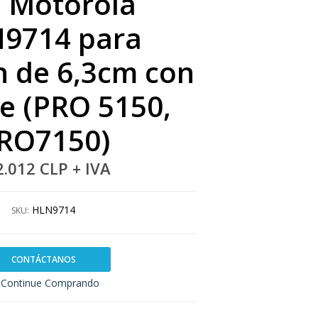
p Motorola
9714 para
n de 6,3cm con
te (PRO 5150,
RO7150)
2.012 CLP
+ IVA
HLN9714
SKU:
CONTÁCTANOS
Continue Comprando