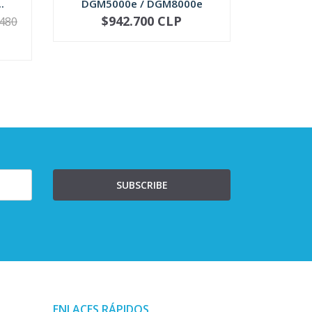
.
DGM5000e / DGM8000e
Trunk
$942.700 CLP
$
.480
VER OPCIONES
-
SUBSCRIBE
ENLACES RÁPIDOS