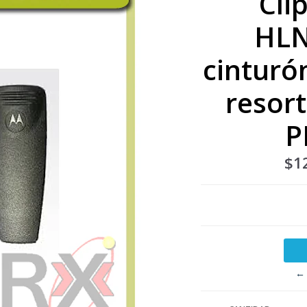
Cli
HLN
cinturó
resor
P
$1
← 