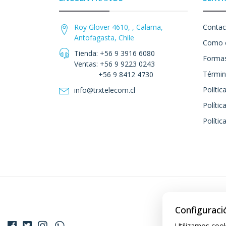
Roy Glover 4610, , Calama,
Contac
Antofagasta, Chile
Como 
Tienda: +56 9 3916 6080
Formas
Ventas: +56 9 9223 0243
Términ
+56 9 8412 4730
Polític
info@trxtelecom.cl
Polític
Polític
Configuraci
Utilizamos cook