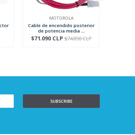
MOTOROLA
Relay p
ctor
Cable de encendido posterior
de potencia media ...
$71.090 CLP
$
$74.890 CLP
-
+
SUBSCRIBE