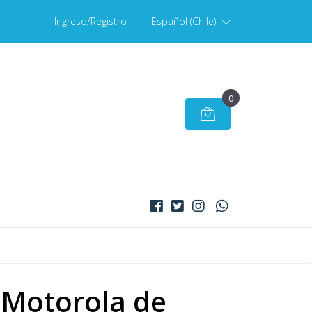
Ingreso/Registro
|
Español (Chile)
0
 Motorola de