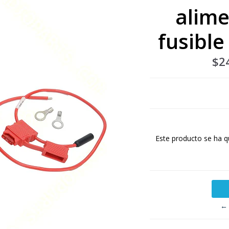
alime
fusibl
$2
Este producto se ha q
← 