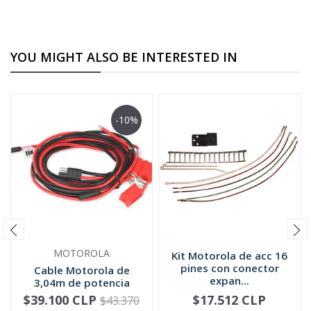
YOU MIGHT ALSO BE INTERESTED IN
-10%
MOTOROLA
Kit Motorola de acc 16
pines con conector
Cable Motorola de
expan...
3,04m de potencia
media para ...
$39.100 CLP
$17.512 CLP
$43.370
-
+
-
+