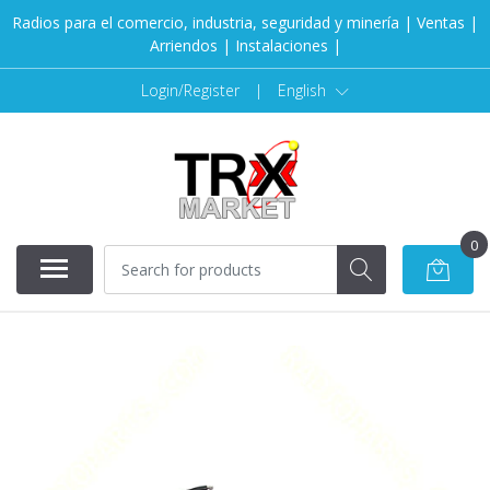
Radios para el comercio, industria, seguridad y minería | Ventas |
Arriendos | Instalaciones |
Login/Register
|
English
0
SOLD OUT