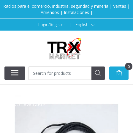
Radios para el comercio, industria, seguridad y minería | Ventas |
Arriendos | Instalaciones |
Login/Register
|
English
0
NOT AVAILABLE