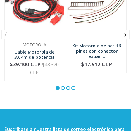
MOTOROLA
Kit Motorola de acc 16
pines con conector
Cable Motorola de
expan...
3,04m de potencia
media para ...
$39.100 CLP
$17.512 CLP
$43.370
-
+
-
+
CLP
Suscríbase a nuestra lista de correo electrónico para