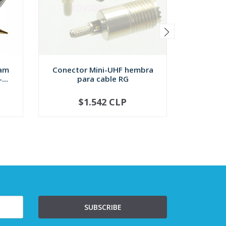
ram
Conector Mini-UHF hembra
Conector
...
para cable RG
para 
$1.542 CLP
NO DISPONIBLE
-
SUBSCRIBE