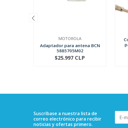
MOTOROLA
C
p
Adaptador para antena BCN
5885705M02
$25.997 CLP
NO DISPONIBLE
-
Suscríbase a nuestra lista de
correo electrónico para recibir
noticias y ofertas primero.