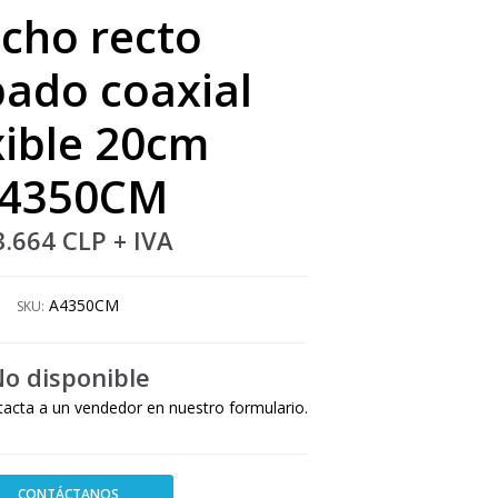
cho recto
ado coaxial
xible 20cm
4350CM
3.664 CLP
+ IVA
A4350CM
SKU:
o disponible
tacta a un vendedor en nuestro formulario.
CONTÁCTANOS