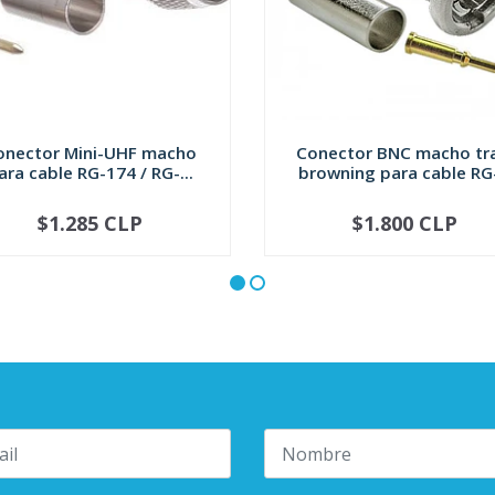
onector Mini-UHF macho
Conector BNC macho t
ara cable RG-174 / RG-...
browning para cable RG-
$1.285 CLP
$1.800 CLP
+
-
+