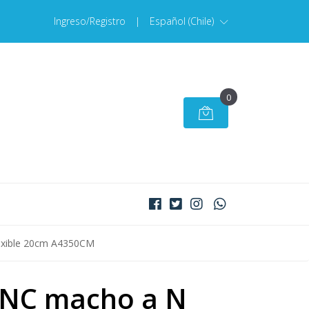
Ingreso/Registro
|
Español (Chile)
0
lexible 20cm A4350CM
BNC macho a N