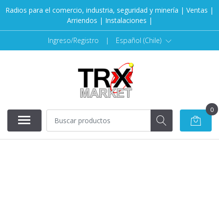
Radios para el comercio, industria, seguridad y minería | Ventas |
Arriendos | Instalaciones |
Ingreso/Registro
|
Español (Chile)
0
AGOTADO