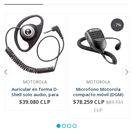
-7%
MOTOROLA
MOTOROLA
Auricular en forma D-
Microfono Motorola
Shell solo audio, para
compacto móvil (DGM)
mic...
RMN5052
$39.080 CLP
$78.259 CLP
$83.733
-
+
-
+
CLP