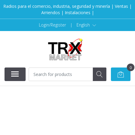
Radios para el comercio, industria, seguridad y minería | Ventas |
Arriendos | Instalaciones |
Login/Register
|
English
0
SOLD OUT