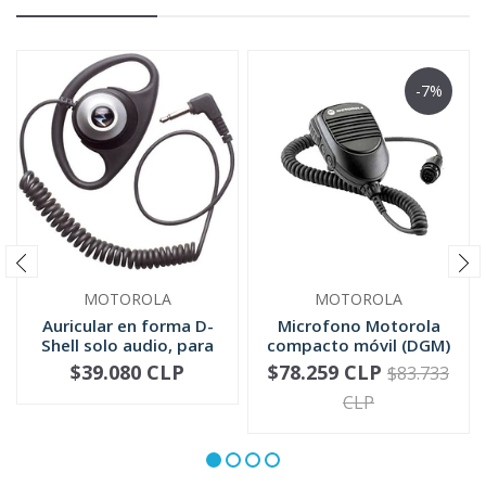
-7%
MOTOROLA
MOTOROLA
Auricular en forma D-
Microfono Motorola
Shell solo audio, para
compacto móvil (DGM)
mic...
RMN5052
$39.080 CLP
$78.259 CLP
$83.733
-
+
-
+
CLP