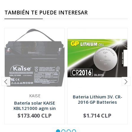
TAMBIÉN TE PUEDE INTERESAR
KAISE
Bateria Lithium 3V. CR-
2016 GP Batteries
Batería solar KAISE
KBL121000 agm sin
mantenimi...
$173.400 CLP
$1.714 CLP
NO DISPONIBLE
-
+