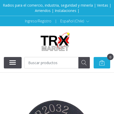
Radios para el comercio, industria, seguridad y minería | Ventas |
Arriendos | Instalaciones |
Ingreso/Registro
|
Español (Chile)
0