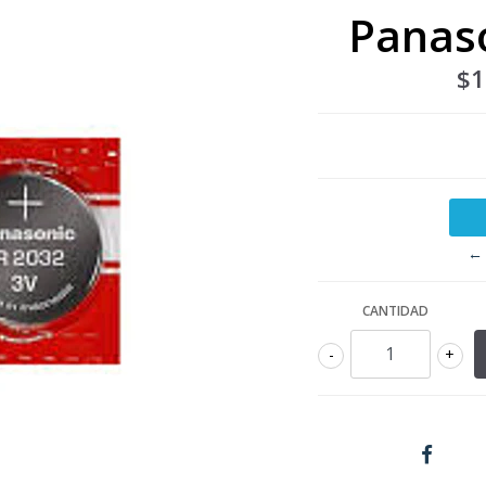
Panaso
$1
← 
CANTIDAD
-
+