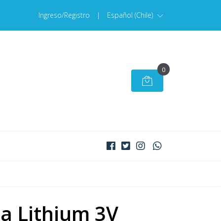
Ingreso/Registro
|
Español (Chile)
0
ia Lithium 3V