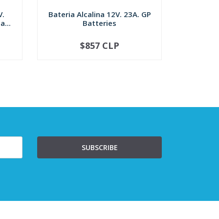
V.
Bateria Alcalina 12V. 23A. GP
Pila alca
...
Batteries
$857 CLP
-
+
-
SUBSCRIBE