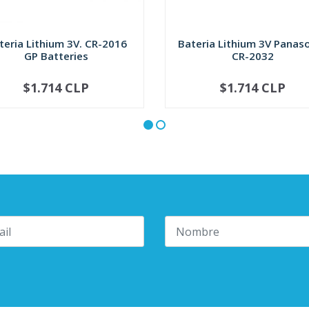
teria Lithium 3V. CR-2016
Bateria Lithium 3V Panaso
GP Batteries
CR-2032
$1.714 CLP
$1.714 CLP
+
-
+