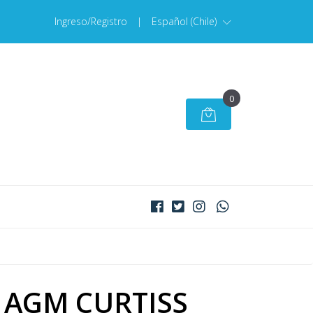
Ingreso/Registro
|
Español (Chile)
0
a AGM CURTISS