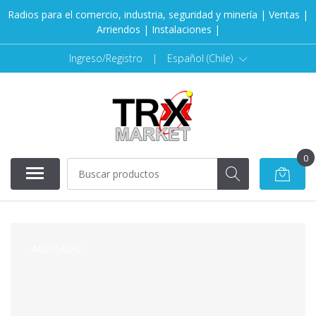
Radios para el comercio, industria, seguridad y minería | Ventas |
Arriendos | Instalaciones |
Ingreso/Registro
|
Español (Chile)
0
AGOTADO