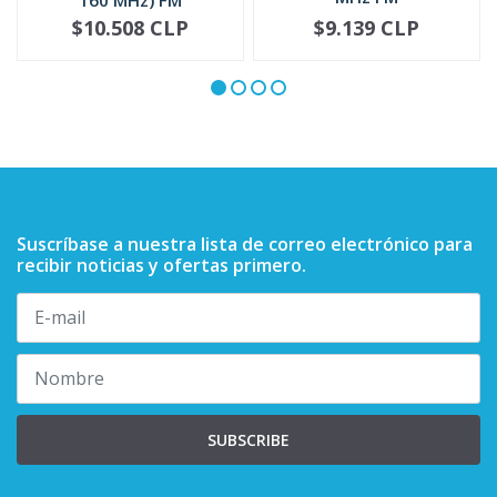
PMAD4094
$10.508 CLP
$9.139 CLP
NO DISPONIBLE
-
+
Suscríbase a nuestra lista de correo electrónico para
recibir noticias y ofertas primero.
SUBSCRIBE