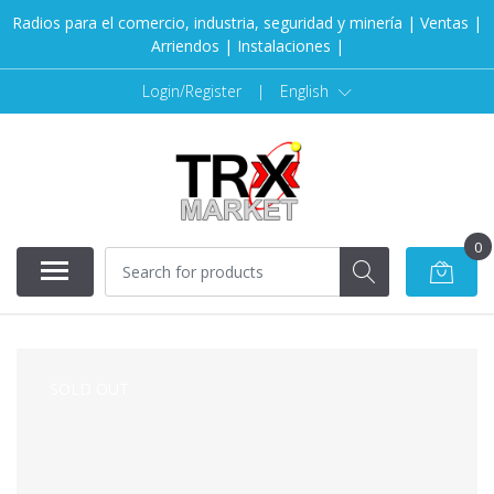
Radios para el comercio, industria, seguridad y minería | Ventas |
Arriendos | Instalaciones |
Login/Register
|
English
0
SOLD OUT